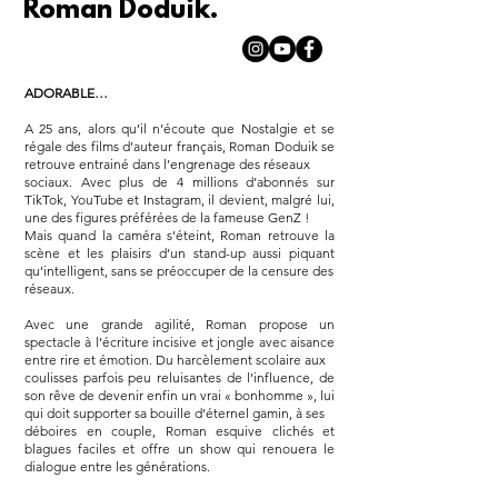
Roman Doduik.
ADORABLE…
A 25 ans, alors qu’il n’écoute que Nostalgie et se
régale des films d’auteur français, Roman Doduik se
retrouve entrainé dans l’engrenage des réseaux
sociaux. Avec plus de 4 millions d’abonnés sur
TikTok, YouTube et Instagram, il devient, malgré lui,
une des figures préférées de la fameuse GenZ !
Mais quand la caméra s’éteint, Roman retrouve la
scène et les plaisirs d’un stand-up aussi piquant
qu’intelligent, sans se préoccuper de la censure des
réseaux.
Avec une grande agilité, Roman propose un
spectacle à l’écriture incisive et jongle avec aisance
entre rire et émotion. Du harcèlement scolaire aux
coulisses parfois peu reluisantes de l’influence, de
son rêve de devenir enfin un vrai « bonhomme », lui
qui doit supporter sa bouille d’éternel gamin, à ses
déboires en couple, Roman esquive clichés et
blagues faciles et offre un show qui renouera le
dialogue entre les générations.